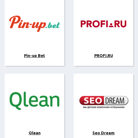
Pin-up Bet
PROFI.RU
Qlean
Seo Dream