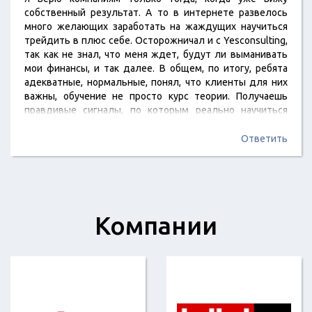
собственный результат. А то в интернете развелось
много желающих заработать на жаждущих научиться
трейдить в плюс себе. Осторожничал и с Yesconsulting,
так как не знал, что меня ждет, будут ли выманивать
мои финансы, и так далее. В общем, по итогу, ребята
адекватные, нормальные, понял, что клиенты для них
важны, обучение не просто курс теории. Получаешь
правдивые сигналы, по которым реально научиться
заработать. Если хочешь оставаться с ними в команде,
тогда уже вклад свой вносишь. Пока что я не готов на
Ответить
этот шаг, но то, чему меня обучают, результативно.
Компании