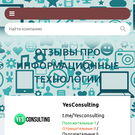
ОТЗЫВЫ ПРО
ИНФОРМАЦИОННЫЕ
ТЕХНОЛОГИИ
YesConsulting
t.me/Yesconsulting
Положительные 1
/
Отрицательные 0
/
Подозрительные 0