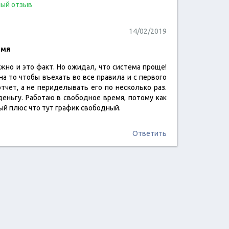
ый отзыв
14/02/2019
емя
но и это факт. Но ожидал, что система проще!
читать отзыв
а то чтобы въехать во все правила и с первого
тчет, а не периделывать его по несколько раз.
еньгу. Работаю в свободное время, потому как
ный плюс что тут график свободный.
Ответить