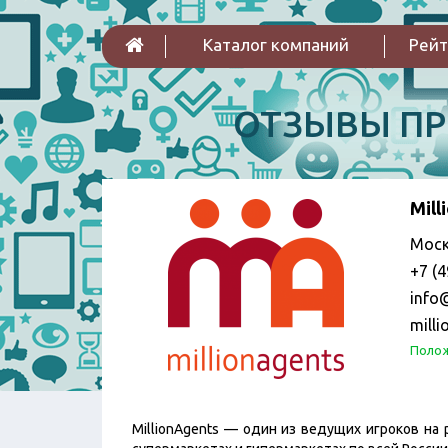
Каталог компаний
Рейт
ОТЗЫВЫ П
Mill
Мос
+7 (4
info
mill
Полож
MillionAgents — один из ведущих игроков на