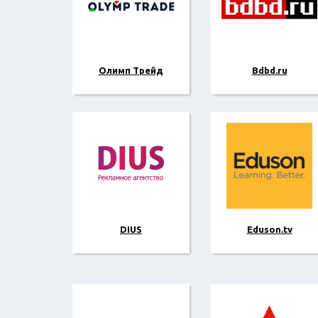
Олимп Трейд
Bdbd.ru
DIUS
Eduson.tv