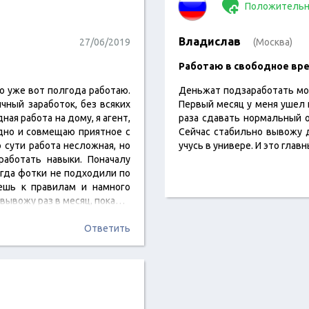
Положительн
Владислав
27/06/2019
(Москва)
Работаю в свободное вр
то уже вот полгода работаю.
Деньжат подзаработать мож
чный заработок, без всяких
Первый месяц у меня ушел н
ная работа на дому, я агент,
раза сдавать нормальный о
дно и совмещаю приятное с
Сейчас стабильно вывожу д
 сути работа несложная, но
учусь в универе. И это глав
аботать навыки. Поначалу
гда фотки не подходили по
ешь к правилам и намного
 вывожу раз в месяц, пока…
Ответить