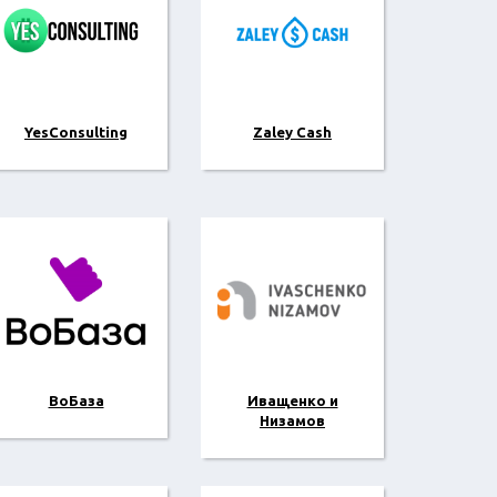
YesConsulting
Zaley Cash
ВоБаза
Иващенко и
Низамов