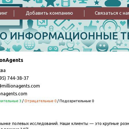
инг
Добавить компанию
Связаться с н
РО ИНФОРМАЦИОННЫЕ Т
ionAgents
ква
95) 744-38-37
@millionagents.com
ionagents.com
ительные 3
/
Отрицательные 0
/
Подозрительные 0
 рынке полевых исследований. Наши клиенты — это крупные роз