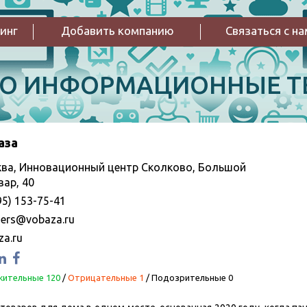
инг
Добавить компанию
Связаться с н
РО ИНФОРМАЦИОННЫЕ Т
аза
ва, Инновационный центр Сколково, Большой
вар, 40
95) 153-75-41
ners@vobaza.ru
za.ru
ительные 120
/
Отрицательные 1
/
Подозрительные 0