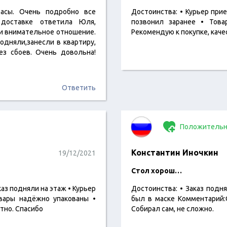
расы. Очень подробно все
Достоинства: • Курьер прие
 доставке ответила Юля,
позвонил заранее • Това
 и внимательное отношение.
Рекомендую к покупке, качес
одняли,занесли в квартиру,
ез сбоев. Очень довольна!
Ответить
Положительн
Константин Иночкин
19/12/2021
Стол хорош…
каз подняли на этаж • Курьер
Достоинства: • Заказ подня
вары надёжно упакованы •
был в маске Комментарий:
тно. Спасибо
Собирал сам, не сложно.