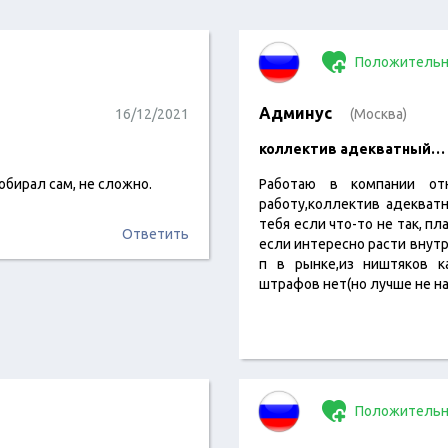
Положительн
Админус
16/12/2021
(Москва)
коллектив адекватный…
обирал сам, не сложно.
Работаю в компании от
работу,коллектив адекват
тебя если что-то не так, п
Ответить
если интересно расти внутри
п в рынке,из ништяков к
штрафов нет(но лучше не на
Положительн