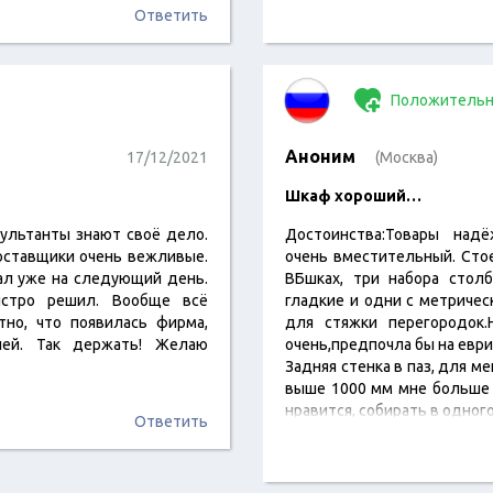
Ответить
Положительн
Аноним
17/12/2021
(Москва)
Шкаф хороший…
сультанты знают своё дело.
Достоинства:Товары над
доставщики очень вежливые.
очень вместительный. Стое
ал уже на следующий день.
ВБшках, три набора стол
ыстро решил. Вообще всё
гладкие и одни с метричес
тно, что появилась фирма,
для стяжки перегородок.
лей. Так держать! Желаю
очень,предпочла бы на еври
Задняя стенка в паз, для м
выше 1000 мм мне больше 
нравится, собирать в одного
Ответить
всё устроило, цвет хороший