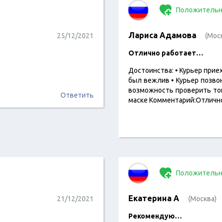
Положительн
Лариса Адамова
25/12/2021
(Мос
Отлично работает…
Достоинства: • Курьер приех
был вежлив • Курьер позво
возможность проверить тов
Ответить
маске Комментарий:Отличн
Положительн
Екатерина А
21/12/2021
(Москва)
Рекомендую…