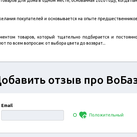
 товаров для дома в одном месте, основанная 2020 году, когда па
желания покупателей и основывается на опыте предшественников
ентом товаров, который тщательно подбирается и постоянно
ют по всем вопросам: от выбора цвета до возврат
...
обавить отзыв про ВоБа
Email
Положительный