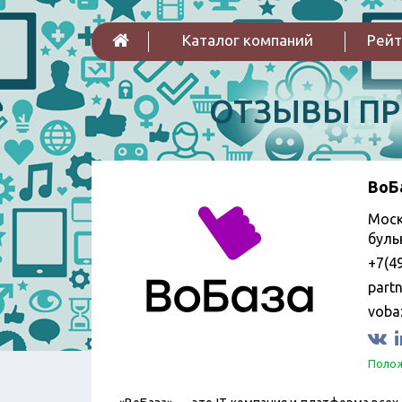
Каталог компаний
Рейт
ОТЗЫВЫ П
ВоБ
Моск
буль
+7(4
part
voba
Полож