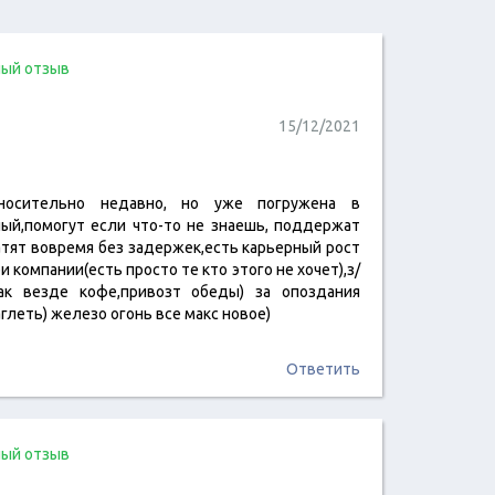
ый отзыв
15/12/2021
носительно недавно, но уже погружена в
читать отзыв
ный,помогут если что-то не знаешь, поддержат
латят вовремя без задержек,есть карьерный рост
 компании(есть просто те кто этого не хочет),з/
ак везде кофе,привозт обеды) за опоздания
глеть) железо огонь все макс новое)
Ответить
ый отзыв