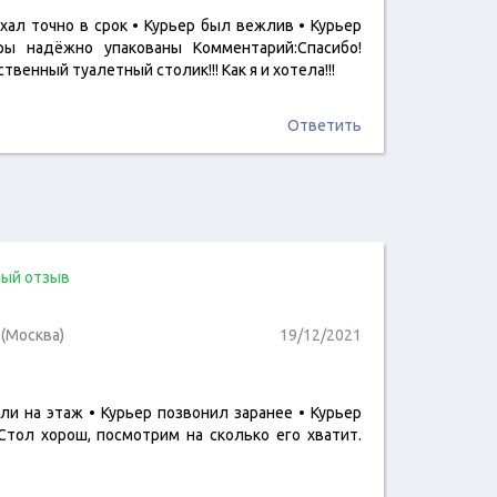
хал точно в срок • Курьер был вежлив • Курьер
читать отзыв
ры надёжно упакованы Комментарий:Спасибо!
твенный туалетный столик!!! Как я и хотела!!!
Ответить
ый отзыв
(Москва)
19/12/2021
ли на этаж • Курьер позвонил заранее • Курьер
читать отзыв
Стол хорош, посмотрим на сколько его хватит.