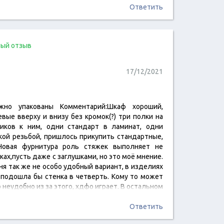
Ответить
ый отзыв
17/12/2021
ёжно упакованы Комментарий:Шкаф хороший,
читать отзыв
вые вверху и внизу без кромок(?) три полки на
биков к ним, одни стандарт в ламинат, одни
кой резьбой, пришлось прикупить стандартные,
Новая фурнитура роль стяжек выполняет не
ках,пусть даже с заглушками, но это моё мнение.
еня так же не особо удобный вариант, в изделиях
подошла бы стенка в четверть. Кому то может
 неудобно из за этого, хдфо играет. В остальном
, двери крепкие,…
Ответить