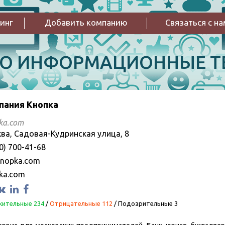
инг
Добавить компанию
Связаться с н
РО ИНФОРМАЦИОННЫЕ Т
пания Кнопка
ka.com
ва, Садовая-Кудринская улица, 8
0) 700-41-68
nopka.com
ka.com
ительные 234
/
Отрицательные 112
/
Подозрительные 3