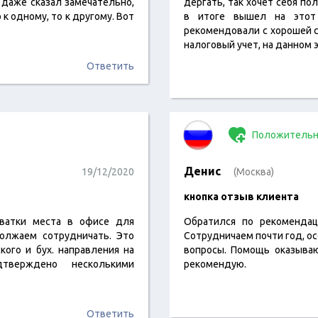
 даже сказал замечательно,
дергать, так хочет себя по
к одному, то к другому. Вот
в итоге вышел на этот 
рекомендовали с хорошей ст
налоговый учет, на данном 
Ответить
Положительн
Денис
19/12/2020
(Москва)
кнопка отзыв клиента
хватки места в офисе для
Обратился по рекомендац
олжаем сотрудничать. Это
Сотрудничаем почти год, ос
ого и бух. направления на
вопросы. Помощь оказываю
тверждено несколькими
рекомендую.
Ответить