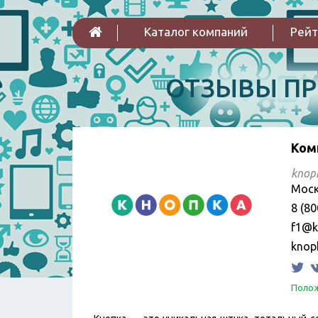
Каталог компаний
Рейт
ОТЗЫВЫ П
Ком
knop
Моск
8 (80
f1@k
knop
Полож