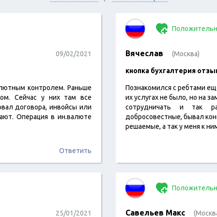
Положительн
Вячеслав
09/02/2021
(Москва)
кнопка бухгалтерия отзы
алютным контролем. Раньше
Познакомился с ребтами еще
ом. Сейчас у них там все
их услугах не было, но на з
овал договора, инвойсы или
сотрудничать и так р
ают. Операция в ин.валюте
добросовестные, бывал коне
решаемые, а так у меня к ни
Ответить
Положительн
Савельев Макс
25/01/2021
(Москв