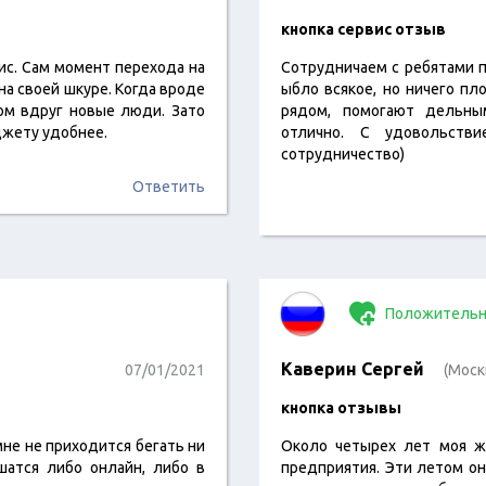
кнопка сервис отзыв
ис. Сам момент перехода на
Сотрудничаем с ребятами п
на своей шкуре. Когда вроде
ыбло всякое, но ничего пл
ом вдруг новые люди. Зато
рядом, помогают дельны
джету удобнее.
отлично. С удовольств
сотрудничество)
Ответить
Положительн
Каверин Сергей
07/01/2021
(Моск
кнопка отзывы
мне не приходится бегать ни
Около четырех лет моя ж
шатся либо онлайн, либо в
предприятия. Эти летом он