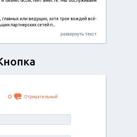
р и бизнес-ассистент вместе. Мы обслуживаем
, главных или ведущих, хотя трое вождей всё-
ьших партнерских сетей п
...
развернуть текст
Кнопка
Отрицательный