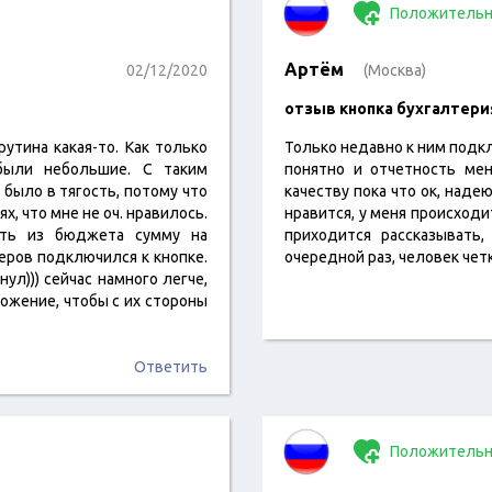
Положительн
Артём
02/12/2020
(Москва)
отзыв кнопка бухгалтери
утина какая-то. Как только
Только недавно к ним подкл
были небольшие. С таким
понятно и отчетность мен
 было в тягость, потому что
качеству пока что ок, наде
х, что мне не оч. нравилось.
нравится, у меня происход
ить из бюджета сумму на
приходится рассказывать,
неров подключился к кнопке.
очередной раз, человек че
ул))) сейчас намного легче,
ожение, чтобы с их стороны
Ответить
Положительн