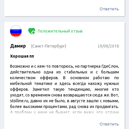
Ответить
Положительный отзыв
Дамир
(Санкт-Петербург)
29/08/2018
Хорошая пп
Возможно и с кем-то повторюсь, но партнерка ГдеСлон,
действительно одна из стабильных и с большим
количеством офферов. В основном работаю по
мебельной тематике и здесь всегда нахожу нужных
офферов. Заметил такую тенденцию, многие кто
уходят, со временем снова возвращаются сюда же. Вот,
stolline.ru, давно их не было, в августе зашли с новыми,
более высокими процентами, рад снова их продвигать.
А проблем у меня не бывает, если вижу, что отдачи
никакой, то сам перестаю с реклом работать. Выплаты
гдеслон осуществляет своевременно.
Ответить