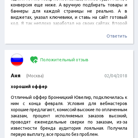
конверсия еще ниже. А вручную подбирать товары и
баннеры для каждой страницы не реально. А в
виджетах, указал ключевики, и ставь на сайт готовый
код. Я так неплохо заработал на своих сайтах. Второй
плюс — куча товаров из интернет-магазинов, под
любую тематику что-то найдешь и это реальные
Ответить
товары которые всегда спросом пользуются (хотя по
некоторым позициям конкуренция большая).…
Положительный отзыв
Аня
(Москва)
02/04/2018
хороший оффер
Отличный оффер Бронницкий Ювелир, подключилась к
ним с конца февраля. Условия для вебмастеров
хорошие предлагают, комиссий высокие по оплаченным
заказам, процент исполняемых заказов высокий,
проводят еженедельные сверки по заказам, из-за
известности бренда аудитория лояльная. Получила
первую выплату, все прошло без проблем.