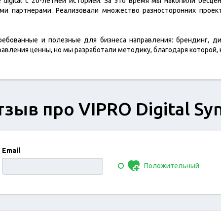
digital с 20-летней историей. За это время мы накопили бес
ыми партнерами. Реализовали множество разносторонних проек
бованные и полезные для бизнеса направления: брендинг, дизаи
равления ценны, но мы разработали методику, благодаря которой,
зыв про VIPRO Digital Sy
Email
Положительный