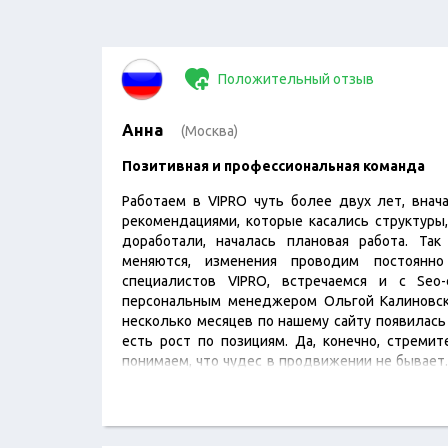
Положительный отзыв
Анна
(Москва)
Позитивная и профессиональная команда
Работаем в VIPRO чуть более двух лет, внач
рекомендациями, которые касались структуры,
доработали, началась плановая работа. Так
меняются, изменения проводим постоянн
специалистов VIPRO, встречаемся и с Seo
персональным менеджером Ольгой Калиновск
несколько месяцев по нашему сайту появилась
есть рост по позициям. Да, конечно, стремит
понимаем, что чудес в продвижении не бывает.
ведётся в нужном направлении. И работа больш