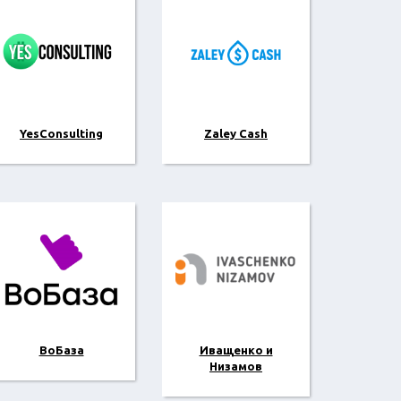
YesConsulting
Zaley Cash
ВоБаза
Иващенко и
Низамов