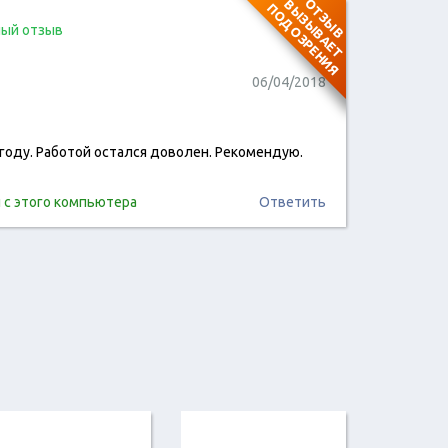
О
Т
З
Ы
В
В
Ы
З
Ы
В
А
Е
Т
О
Д
О
З
Р
Е
Н
И
П
Я
ый отзыв
06/04/2018
7 году. Работой остался доволен. Рекомендую.
читать отзыв
 с этого компьютера
Ответить