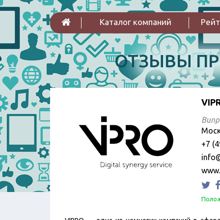
Каталог компаний
Рейт
ОТЗЫВЫ П
VIPR
Випр
Моск
+7 (4
info@
www.
Полож