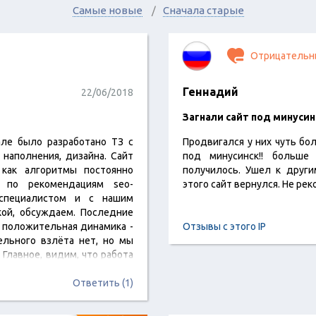
Самые новые
Сначала старые
Отрицательн
Геннадий
22/06/2018
Загнали сайт под минусин
але было разработано ТЗ с
Продвигался у них чуть бол
 наполнения, дизайна. Сайт
под минусинск!! больше
 как алгоритмы постоянно
получилось. Ушел к други
о по рекомендациям seo-
этого сайт вернулся. Не ре
-специалистом и с нашим
ой, обсуждаем. Последние
 положительная динамика -
Отзывы с этого IP
ельного взлёта нет, но мы
 Главное, видим, что работа
ая.Анна
Ответить (1)