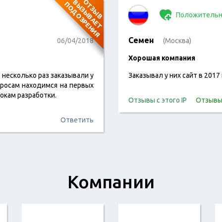
О
Т
З
Ы
В
В
Ы
З
Ы
В
А
Е
Т
О
Д
О
З
Р
Е
Н
И
П
Я
Положительн
Семен
06/04/2018
(Москва)
Хорошая компания
я несколько раз заказывали у
Заказывал у них сайт в 201
просам находимся на первых
рокам разработки.
Отзывы с этого IP
Отзывы
Ответить
Компании