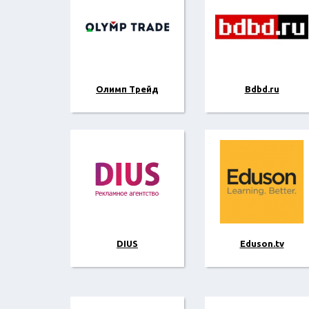
Олимп Трейд
Bdbd.ru
DIUS
Eduson.tv