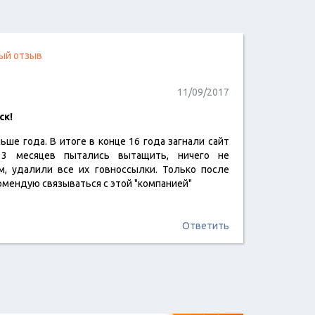
ый отзыв
11/09/2017
ск!
ьше года. В итоге в конце 16 года загнали сайт
читать отзыв
Несколько отзывов с одного
 3 месяцев пытались вытащить, ничего не
компьютера
м, удалили все их говноссылки. Только после
Несколько отзывов с одного IP
комендую связываться с этой "компанией"
адреса
Ответить