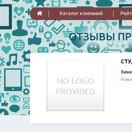
Каталог компаний
Рейт
ОТЗЫВЫ П
СТУ
Химк
Полож