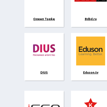
Олимп Трейд
Bdbd.ru
DIUS
Eduson.tv