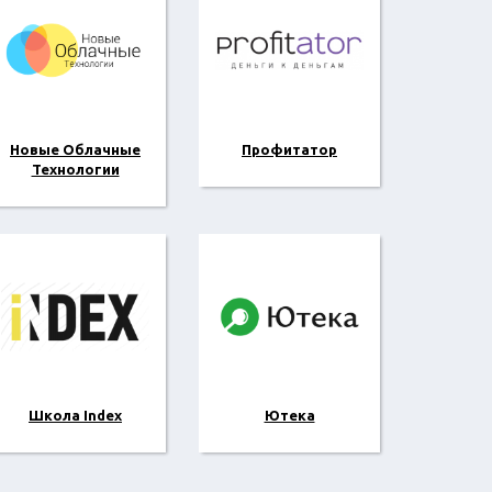
Новые Облачные
Профитатор
Технологии
Школа Index
Ютека