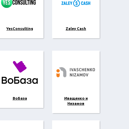
YesConsulting
Zaley Cash
ВоБаза
Иващенко и
Низамов