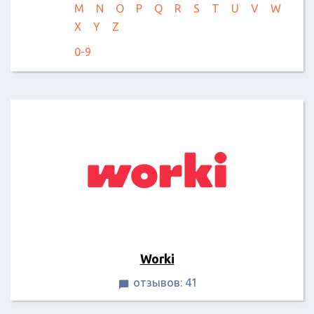
M
N
O
P
Q
R
S
T
U
V
W
X
Y
Z
0-9
Worki
отзывов: 41
