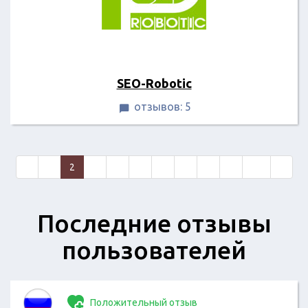
SEO-Robotic
отзывов: 5

«
1
2
3
4
5
6
7
8
9
10
»
Последние отзывы
пользователей
Положительный отзыв