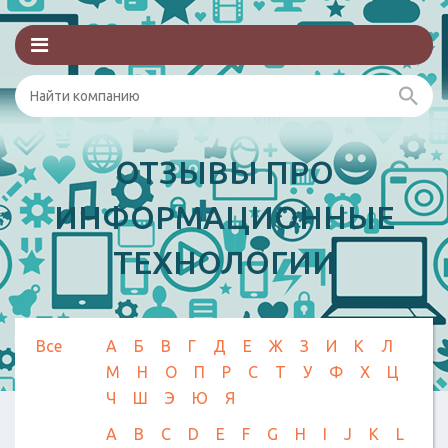
ОТЗЫВЫ ПРО
ИНФОРМАЦИОННЫЕ
ТЕХНОЛОГИИ
Все
А
Б
В
Г
Д
Е
Ж
З
И
К
Л
М
Н
О
П
Р
С
Т
У
Ф
Х
Ц
Ч
Ш
Э
Ю
Я
A
B
C
D
E
F
G
H
I
J
K
L