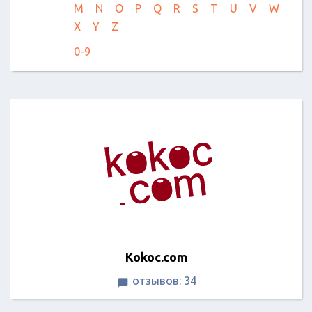
M
N
O
P
Q
R
S
T
U
V
W
X
Y
Z
0-9
Kokoc.com
отзывов: 34
