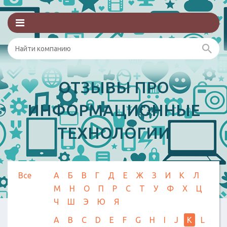
ОТЗЫВЫ ПРО
ИНФОРМАЦИОННЫЕ
ТЕХНОЛОГИИ
Все
А
Б
В
Г
Д
Е
Ж
З
И
К
Л
М
Н
О
П
Р
С
Т
У
Ф
Х
Ц
Ч
Ш
Э
Ю
Я
A
B
C
D
E
F
G
H
I
J
K
L