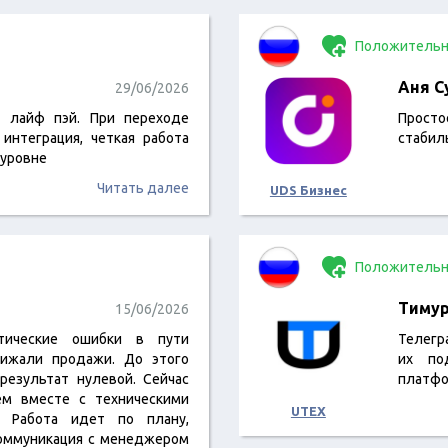
Положительн
Аня С
29/06/2026
т лайф пэй. При переходе
Просто
интеграция, четкая работа
стабиль
 уровне
Читать далее
UDS Бизнес
Положительн
Тиму
15/06/2026
итические ошибки в пути
Телегр
нижали продажи. До этого
их по
результат нулевой. Сейчас
платфо
ем вместе с техническими
UTEX
а. Работа идет по плану,
оммуникация с менеджером