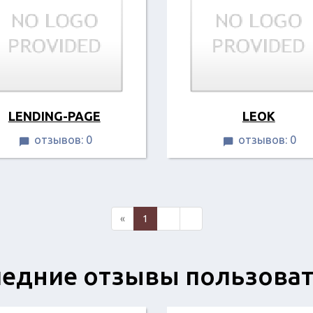
LENDING-PAGE
LEOK
отзывов: 0
отзывов: 0


«
1
2
»
едние отзывы пользова