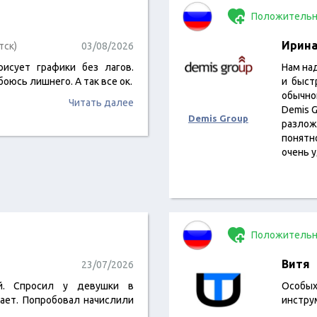
Положительн
Ирин
тск)
03/08/2026
рисует графики без лагов.
Нам на
оюсь лишнего. А так все ок.
и быст
обычно
Читать далее
Demis G
Demis Group
разлож
понятн
очень 
Положительн
Витя
23/07/2026
й. Спросил у девушки в
Особы
тает. Попробовал начислили
инстру