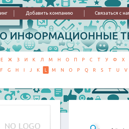
инг
Добавить компанию
Связаться с н
РО ИНФОРМАЦИОННЫЕ Т
Е
Ж
З
И
К
Л
М
Н
О
П
Р
С
Т
У
Ф
Х
F
G
H
I
J
K
L
M
N
O
P
Q
R
S
T
U
V