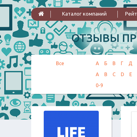
Каталог компаний
Рейт
ОТЗЫВЫ П
Все
А
Б
В
Г
Д
A
B
C
D
E
0-9