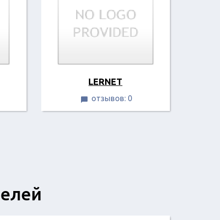
LERNEТ
отзывов: 0

телей