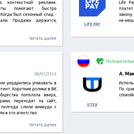
о контекстной рекламе.
Life P
енты помогают быстро
платят
 Когда был сезонный спад -
закону
вали. Продажи держатся,
не меша
LIFE PAY
Читать далее
Положительн
А. Ма
08/07/2026
они умудрились упаковать в
Исполь
тент. Короткие ролики в ВК
По сра
общества поползла вверх,
спокой
рами, переходят на сайт,
UTEX
 полгода слили вникуда с
и в это агентство.
Читать далее