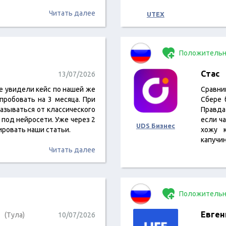
Читать далее
UTEX
Положительн
Стас
13/07/2026
не увидели кейс по нашей же
Сравни
пробовать на 3 месяца. При
Сбере 
казываться от классического
Правда
 под нейросети. Уже через 2
если ч
UDS Бизнес
ировать наши статьи.
хожу 
капучи
Читать далее
Положительн
Евген
(Тула)
10/07/2026