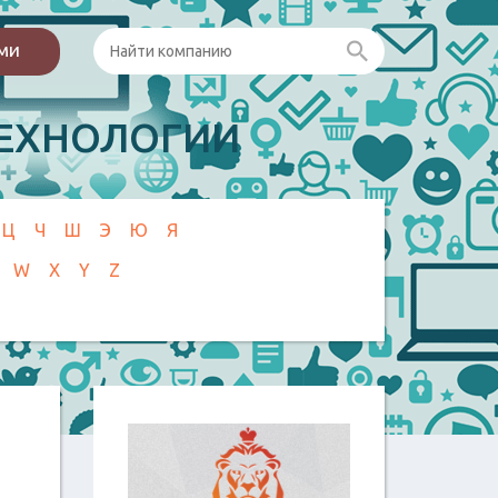
ами
ЕХНОЛОГИИ
Ц
Ч
Ш
Э
Ю
Я
W
X
Y
Z