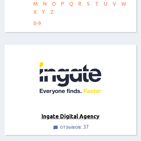
M
N
O
P
Q
R
S
T
U
V
W
X
Y
Z
0-9
Ingate Digital Agency
отзывов: 37
