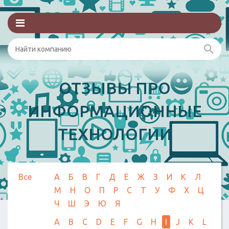
ОТЗЫВЫ ПРО
ИНФОРМАЦИОННЫЕ
ТЕХНОЛОГИИ
Все
А
Б
В
Г
Д
Е
Ж
З
И
К
Л
М
Н
О
П
Р
С
Т
У
Ф
Х
Ц
Ч
Ш
Э
Ю
Я
A
B
C
D
E
F
G
H
I
J
K
L