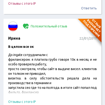
выложить, так дней 10 возились. Я так то понимаю, что
Отзывы с этого IP
объективно придираюсь, но деньги немалые платятся,
Ответить
поэтому хочется и соответствующего уровня сервиса.
О
Т
З
Ы
В
В
Ы
З
Ы
В
А
Е
Т
О
Д
О
З
Р
Е
Н
И
П
Я
Положительный отзыв
Ирина
22/01/2017
В целом все ок
До ingate сотрудничали с
фрилансером. я платила грубо говоря 10к в месяц и не
особо проверяла работу,
просто смотрела, чтобы сайт в выдаче висел. клиентов
он толком не приводил,
визитка. в силу обстоятельств решала дела на
производстве в германии и
запустила сео где-то на полгода. в итоге сайт попал под
фильтр, фрилансер
отмазался и слился. в ingaet сделали
аналитику, узнали откуда там уши растут, мне
Отзывы с этого IP