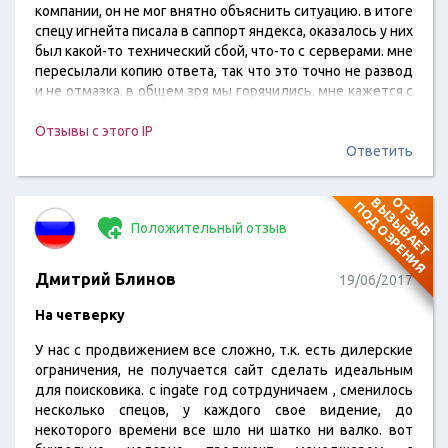
компании, он не мог внятно объяснить ситуацию. в итоге
спецу игнейта писала в саппорт яндекса, оказалось у них
был какой-то технический сбой, что-то с серверами. мне
пересылали копию ответа, так что это точно не развод
и не отмазка. в общем зря мы горячились. мне кажется с
того раза менеджер нас побаивается))) хотя в приницпе
сейчас по сервису нас все устраивает, контектсно-
Отзывы с этого IP
медийную рекламу вот подключили, с нее переходов
Ответить
много.
О
Т
З
Ы
В
В
Ы
З
Ы
В
А
Е
Т
О
Д
О
З
Р
Е
Н
И
П
Я
Положительный отзыв
Дмитрий Блинов
19/06/2017
На четверку
У нас с продвижением все сложно, т.к. есть дилерские
ограничения, не получается сайт сделать идеальным
для поисковика. с ingate год сотрдуничаем , сменилось
несколько спецов, у каждого свое видение, до
некоторого времени все шло ни шатко ни валко. вот