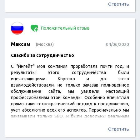
что результат увижу на 3ий месяц, так и вышло по
Ответить
факту. Сайт мне переделали, лишнюю инфо убрали,
цвета немного поправили.…
Положительный отзыв
Максим
(Москва)
04/06/2020
Спасибо за сотрудничество
С "Ингейт" моя компания проработала почти год, и
результаты этого сотрудничества были
впечатляющими. Коротко и до этого
взаимодействовали, но только заказав полноценное
обслуживание сайта, мы увидели настоящий
профессионализм этой команды. Особенно впечатлил
прямо-таки технократический подход к продвижению,
учет абсолютно всех его аспектов. Первоначально мы
заказывали только SEO, и были довольны реальным
результатом в виде вполне ощутимых числовых
показателей роста. Потом сотрудничество расширили
Ответить
уже до полноценной компании. И хотя это было дорого,