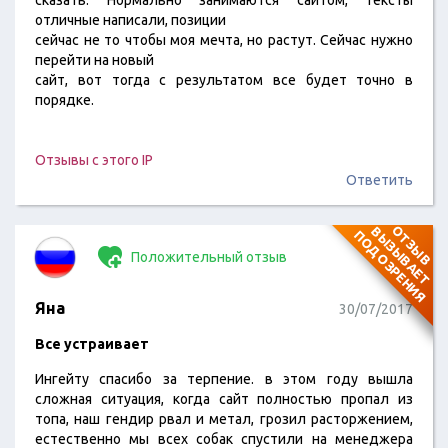
сказать. Нормально занимаются сайтом, тексты
отличные написали, позиции
сейчас не то чтобы моя мечта, но растут. Сейчас нужно
перейти на новый
сайт, вот тогда с результатом все будет точно в
порядке.
Отзывы с этого IP
Ответить
О
Т
З
Ы
В
В
Ы
З
Ы
В
А
Е
Т
О
Д
О
З
Р
Е
Н
И
П
Я
Положительный отзыв
Яна
30/07/2017
Все устраивает
Ингейту спасибо за терпение. в этом году вышла
сложная ситуация, когда сайт полностью пропал из
топа, наш гендир рвал и метал, грозил расторжением,
естественно мы всех собак спустили на менеджера