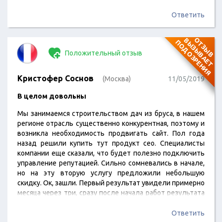
выросли. Теперь думаем увеличить бюджет и брать
дополнительные услуги.
Ответить
О
Т
З
Ы
В
В
Ы
З
Ы
В
А
Е
Т
О
Д
О
З
Р
Е
Н
И
П
Я
Положительный отзыв
Кристофер Соснов
(Москва)
11/05/2019
В целом довольны
Мы занимаемся строительством дач из бруса, в нашем
регионе отрасль существенно конкурентная, поэтому и
возникла необходимость продвигать сайт. Пол года
назад решили купить тут продукт сео. Специалисты
компании еще сказали, что будет полезно подключить
управление репутацией. Сильно сомневались в начале,
но на эту вторую услугу предложили небольшую
скидку. Ок, зашли. Первый результат увидели примерно
месяца через три, сразу после начала работ результата
почти не было, только аналитическая работа в
большинстве своем, сбор статистики и мелкие
Ответить