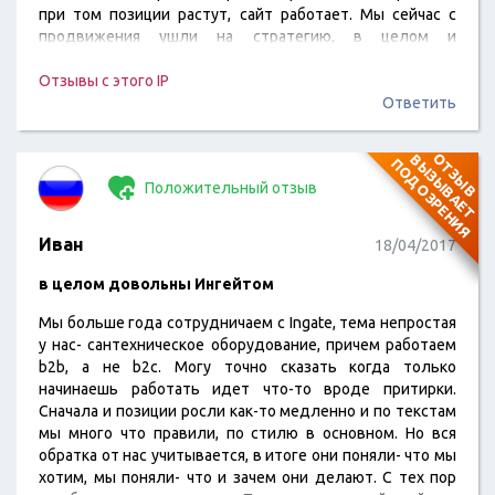
при том позиции растут, сайт работает. Мы сейчас с
продвижения ушли на стратегию, в целом и
продвижени было ОК, но появился бюджет и
захотелось реально больше лидов . Пока не могу
Отзывы с этого IP
сказать что и как, только месяц по новому работаем. В
Ответить
плане сервиса не поменялось, даже больше внимания
стало.
О
Т
З
Ы
В
В
Ы
З
Ы
В
А
Е
Т
О
Д
О
З
Р
Е
Н
И
П
Я
Положительный отзыв
Иван
18/04/2017
в целом довольны Ингейтом
Мы больше года сотрудничаем с Ingate, тема непростая
у нас- сантехническое оборудование, причем работаем
b2b, а не b2c. Могу точно сказать когда только
начинаешь работать идет что-то вроде притирки.
Сначала и позиции росли как-то медленно и по текстам
мы много что правили, по стилю в основном. Но вся
обратка от нас учитывается, в итоге они поняли- что мы
хотим, мы поняли- что и зачем они делают. С тех пор