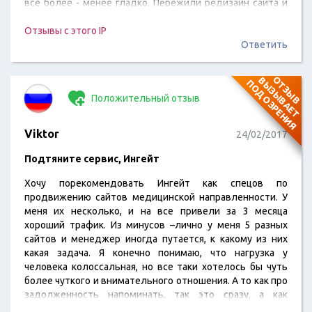
все более - менее гладко. Пережили редизайн сайта и
даже не сильно просели по позициям.
Отзывы с этого IP
Ответить
О
Т
З
Ы
В
В
Ы
З
Ы
В
А
Е
Т
О
Д
О
З
Р
Е
Н
И
П
Я
Положительный отзыв
Viktor
24/02/2017
Подтяните сервис, Ингейт
Хочу порекомендовать Ингейт как спецов по
продвижению сайтов медицинской направленности. У
меня их несколько, и на все привели за 3 месяца
хороший трафик. Из минусов –лично у меня 5 разных
сайтов и менеджер иногда путается, к какому из них
какая задача. Я конечно понимаю, что нагрузка у
человека колоссальная, но все таки хотелось бы чуть
более чуткого и внимательного отношения. А то как про
задолженность напоминать, так это сразу, а как
попросил всего одну новость быстро написать и