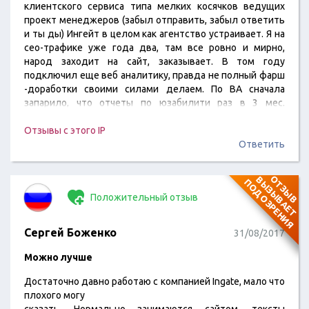
клиентского сервиса типа мелких косячков ведущих
проект менеджеров (забыл отправить, забыл ответить
и ты ды) Ингейт в целом как агентство устраивает. Я на
сео-трафике уже года два, там все ровно и мирно,
народ заходит на сайт, заказывает. В том году
подключил еще веб аналитику, правда не полный фарш
-доработки своими силами делаем. По ВА сначала
запарило, что отчеты по юзабилити раз в 3 мес.
Редковато за эти деньги -зажрал меня червяк сомнения
и вот это все. Ровно до первого отчета. Он был такой,
Отзывы с этого IP
что мой программист не успел за квартал все
Ответить
доработки…
О
Т
З
Ы
В
В
Ы
З
Ы
В
А
Е
Т
О
Д
О
З
Р
Е
Н
И
П
Я
Положительный отзыв
Сергей Боженко
31/08/2017
Можно лучше
Достаточно давно работаю с компанией Ingate, мало что
плохого могу