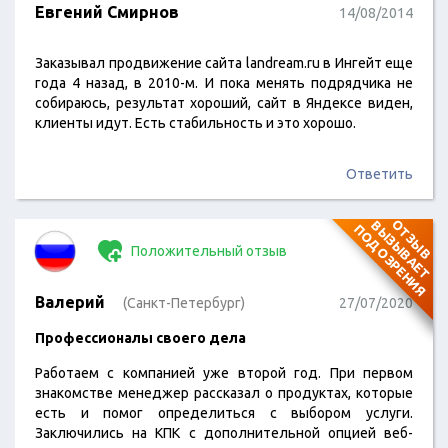
Евгений Смирнов
14/08/2014
Заказывал продвижение сайта landream.ru в Ингейт еще
года 4 назад, в 2010-м. И пока менять подрядчика не
собираюсь, результат хороший, сайт в Яндексе виден,
клиенты идут. Есть стабильность и это хорошо.
Ответить
О
Т
З
Ы
В
В
Ы
З
Ы
В
А
Е
Т
О
Д
О
З
Р
Е
Н
И
П
Я
Положительный отзыв
Валерий
(Санкт-Петербург)
27/07/2020
Профессионалы своего дела
Работаем с компанией уже второй год. При первом
знакомстве менеджер рассказал о продуктах, которые
есть и помог определиться с выбором услуги.
Заключились на КПК с дополнительной опцией веб-