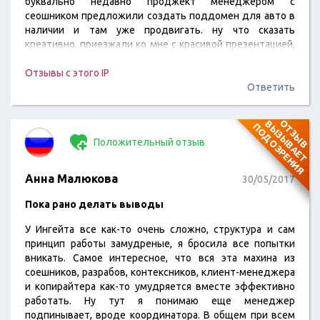
буквально недавно проджект менеджером с
сеошником предложили создать поддомен для авто в
наличии и там уже продвигать. ну что сказать
креативно, приезжали ко мне с красивой презентацией,
показали как все будут делать. очень надеюсь из этого
выйдет толк. сам подход ко мне как клиенту
Отзывы с этого IP
устраивает, я то понимаю что я их головная боль, но тем
Ответить
не менее ребята стараются, вот новые…
О
Т
З
Ы
В
В
Ы
З
Ы
В
А
Е
Т
О
Д
О
З
Р
Е
Н
И
П
Я
Положительный отзыв
Анна Малюкова
30/05/2017
Пока рано делать выводы
У Ингейта все как-то очень сложно, структура и сам
принцип работы замудреные, я бросила все попытки
вникать. Самое интересное, что вся эта махина из
соешников, разрабов, контексников, клиент-менеджера
и копирайтера как-то умудряется вместе эффективно
работать. Ну тут я понимаю еще менеджер
подпинывает, вроде координатора. В общем при всем