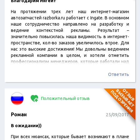
Благодарим Ингейт
На протяжении трех лет наш интернет-магазин
автозапчастей razborka.ru работает с Ingate. В основном
наше сотрудничество направлено на разработку и
ведение контекстной рекламы. Результат –
значительно повысилась наша видимость в интернет-
пространстве, кол-во заказов увеличилось втрое. Для
нас это высокие достижения! Мы довольны ведением
рекламной компании в целом, и хотели отметить
профессионализм менеджеров, которые работали над
нашим проектом. Благодарим Ингейт за
результативную работу!
Ответить
О
Т
З
Ы
В
В
Ы
З
Ы
В
А
Е
Т
О
Д
О
З
Р
Е
Н
И
П
Я
Положительный отзыв
Роман
25/09/2017
В ожидании))
При всех нюансах, которые бывает возникают в плане