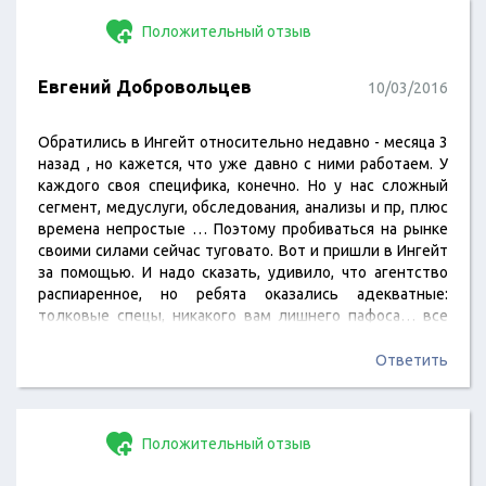
Положительный отзыв
Евгений Добровольцев
10/03/2016
Обратились в Ингейт относительно недавно - месяца 3
назад , но кажется, что уже давно с ними работаем. У
каждого своя специфика, конечно. Но у нас сложный
сегмент, медуслуги, обследования, анализы и пр, плюс
времена непростые … Поэтому пробиваться на рынке
своими силами сейчас туговато. Вот и пришли в Ингейт
за помощью. И надо сказать, удивило, что агентство
распиаренное, но ребята оказались адекватные:
толковые спецы, никакого вам лишнего пафоса… все
серьезно в общем. Хотя на первых порах сложилось
обманчивое впечатление, что это просто показное:
Ответить
цифры, умные термины. Но нет, эти идеи работают! И
главное - тебе объясняют, как и почему…
Положительный отзыв