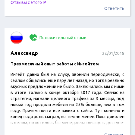
каждого, но мы ни на минуты не пожалели, что выбрали
Отзывы с этого IP
Ингейт!
Ответить
Положительный отзыв
Александр
22/01/2018
Трехмесячный опыт работы с Ингейтом
Ингейт давно был на слуху, звонили периодически, с
сэйлом общались еще пару лет назад, но тогда реально
вкусных предложений не было. Заключились мы с ними
в итоге только в конце октября 2017 года. Сейчас на
стратегии, нагнали целевого трафика за 3 месяца, под
новый год продали мебели на 25% больше, чем в том
году. Причем почти все заявки с сайта. Тут конечно и
конец года роль сыграл, но тем не менее. Пока доволен
в целом, но хотелось бы менеджера почаще в доступе-
как не позвоню то встреча, то занята. Перезванивает
через раз.