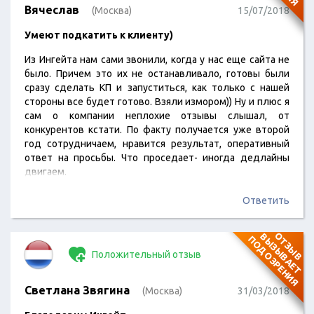
Вячеслав
(Москва)
15/07/2018
Умеют подкатить к клиенту)
Из Ингейта нам сами звонили, когда у нас еще сайта не
было. Причем это их не останавливало, готовы были
сразу сделать КП и запуститься, как только с нашей
стороны все будет готово. Взяли измором)) Ну и плюс я
сам о компании неплохие отзывы слышал, от
конкурентов кстати. По факту получается уже второй
год сотрудничаем, нравится результат, оперативный
ответ на просьбы. Что проседает- иногда дедлайны
двигаем.
Ответить
О
Т
З
Ы
В
В
Ы
З
Ы
В
А
Е
Т
О
Д
О
З
Р
Е
Н
И
П
Я
Положительный отзыв
Светлана Звягина
(Москва)
31/03/2018