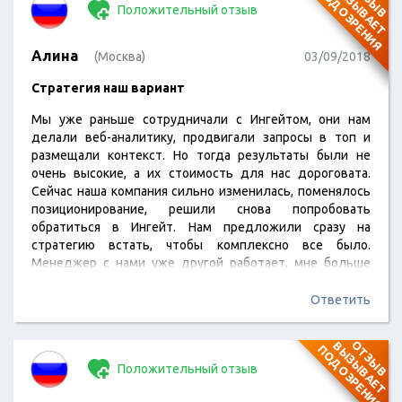
П
Я
Положительный отзыв
Алина
(Москва)
03/09/2018
Стратегия наш вариант
Мы уже раньше сотрудничали с Ингейтом, они нам
делали веб-аналитику, продвигали запросы в топ и
размещали контекст. Но тогда результаты были не
очень высокие, а их стоимость для нас дороговата.
Сейчас наша компания сильно изменилась, поменялось
позиционирование, решили снова попробовать
обратиться в Ингейт. Нам предложили сразу на
стратегию встать, чтобы комплексно все было.
Менеджер с нами уже другой работает, мне больше
нравится. Чувствуется, что компания в целом тоже
очень выросла.
Ответить
О
Т
З
Ы
В
В
Ы
З
Ы
В
А
Е
Т
О
Д
О
З
Р
Е
Н
И
П
Я
Положительный отзыв