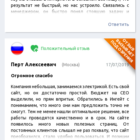
результат не быстрый, но нас устроило. Связались с
менеджером, он быстро понял стоящую задачу и
предложил услугу КПК, так как при сравнительно
невысокой стоимости лидов обеспечивается приток
Ответить
целевой аудитории. Запустили платные каналы для
максимального охвата потенциальных клиентов.
О
Т
З
Ы
В
В
Ы
З
Ы
В
А
Е
Т
О
Д
О
З
Р
Е
Н
И
П
Я
Результат увидел уже на первых этапах работы по
Положительный отзыв
возросшей конверсии.
Перт Алексеевич
(Москва)
17/07/2019
Огромное спасибо
Компания небольшая, занимаемся электрикой. Есть свой
сайт, но он достаточно простой. Бюджет на СЕО
выделили, но прям впритык. Обратились в Ингейт с
пониманием, что много они нам предложить точно не
смогут. Тем не менее нашли оптимальное решение, все
работы проводятся качественно и в срок. На сайте
появилось много новых полезных страниц. От
постоянных клиентов слышал не раз похвалу, что сайт
преобразился, стало удобно пользоваться. И позиции