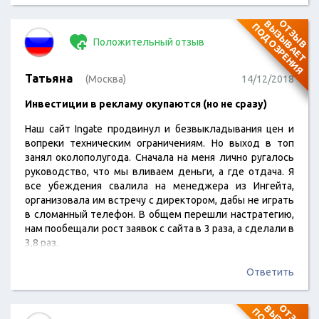
доработки. Примерно со второго месяца дело стало
идти быстрее. Вначале стала появляться информация в
О
Т
З
Ы
В
В
Ы
З
Ы
В
А
Е
Т
О
Д
О
З
Р
Е
Н
И
П
Я
выдаче, потом пошли и профильные запросы. В общем
Положительный отзыв
данных о нас…
Татьяна
(Москва)
14/12/2018
Инвестиции в рекламу окупаются (но не сразу)
Наш сайт Ingate продвинул и безвыкладывания цен и
вопреки техническим ограничениям. Но выход в топ
занял околополугода. Сначала на меня лично ругалось
руководство, что мы вливаем деньги, а где отдача. Я
все убеждения свалила на менеджера из Ингейта,
организовала им встречу с директором, дабы не играть
в сломанный телефон. В общем перешли настратегию,
нам пообещали рост заявок с сайта в 3 раза, а сделали в
3,8 раз.
Ответить
О
Т
З
Ы
В
В
Ы
З
Ы
В
А
Е
Т
О
Д
О
З
Р
Е
Н
И