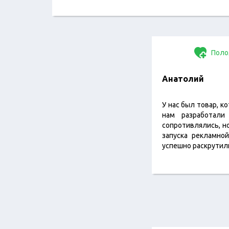
Поло
Анатолий
У нас был товар, 
нам разработал
сопротивлялись, но
запуска рекламно
успешно раскрутил