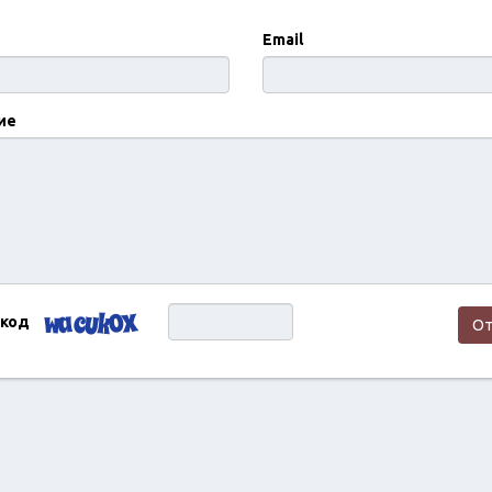
Email
ие
 код
От