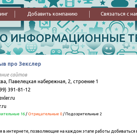
инг
Добавить компанию
Связаться с н
РО ИНФОРМАЦИОННЫЕ Т
ыв про Зекслер
ание сайтов
ва, Павелецкая набережная, 2, строение 1
99) 391-81-12
xler.ru
r.ru
ительные 16
/
Отрицательные 0
/
Подозрительные 2
 в интернете, позволяющие на каждом этапе работы добиваться 