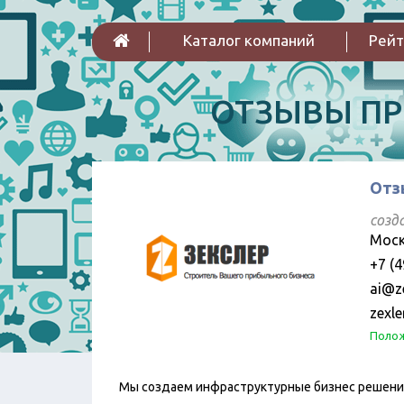
Каталог компаний
Рейт
ОТЗЫВЫ П
Отз
созд
Моск
+7 (4
ai@ze
zexle
Полож
Мы создаем инфраструктурные бизнес решения